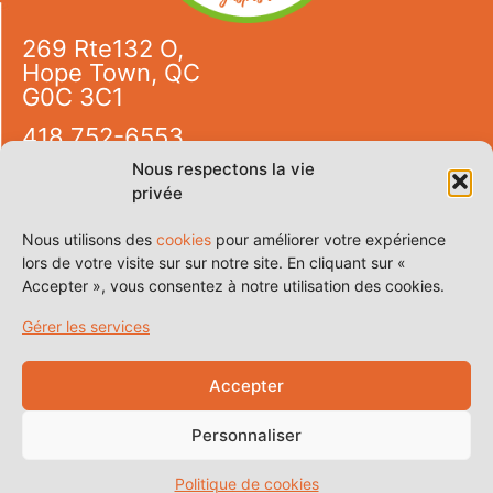
269 Rte132 O,
Hope Town, QC
G0C 3C1
418 752-6553
info@campingdesetoiles.com
Nous respectons la vie
privée
9h30 à 20h00
7 jours / 7
Nous utilisons des
cookies
pour améliorer votre expérience
lors de votre visite sur sur notre site. En cliquant sur «
Certificat d’enregistrement
Accepter », vous consentez à notre utilisation des cookies.
de Tourisme Québec : 206743
Gérer les services
Réservez
Accepter
Personnaliser
Politique de cookies