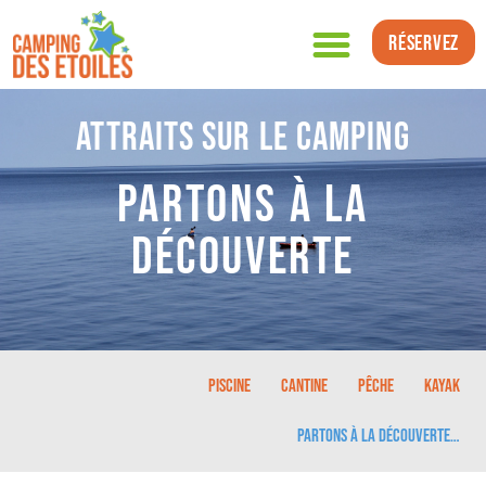
Réservez
Attraits sur le camping
Partons à la
découverte
Piscine
Cantine
Pêche
Kayak
Partons à la découverte…