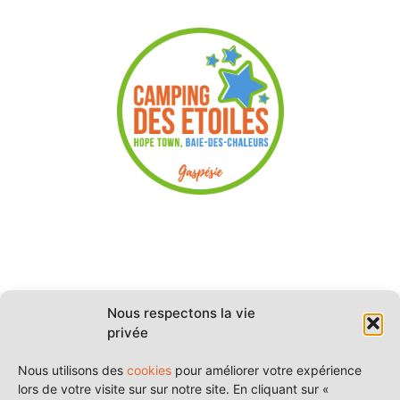
269 Rte132 O,
Hope Town, QC
G0C 3C1
418 752-6553
info@campingdesetoiles.com
Nous respectons la vie
privée
9h30 à 20h00
7 jours / 7
Nous utilisons des
cookies
pour améliorer votre expérience
lors de votre visite sur sur notre site. En cliquant sur «
Certificat d’enregistrement