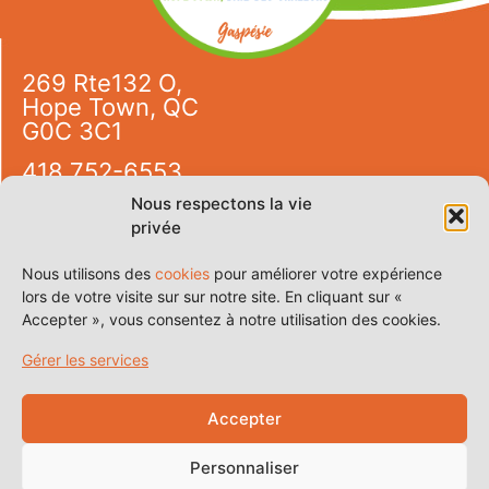
269 Rte132 O,
Hope Town, QC
G0C 3C1
418 752-6553
info@campingdesetoiles.com
Nous respectons la vie
privée
9h30 à 20h00
7 jours / 7
Nous utilisons des
cookies
pour améliorer votre expérience
lors de votre visite sur sur notre site. En cliquant sur «
Certificat d’enregistrement
Accepter », vous consentez à notre utilisation des cookies.
de Tourisme Québec : 206743
Gérer les services
Réservez
Accepter
Personnaliser